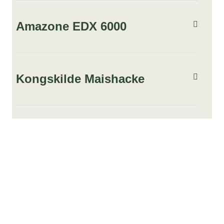
Amazone EDX 6000
Kongskilde Maishacke
Alte Meierei 4, Klappholz, Germany
04603 367